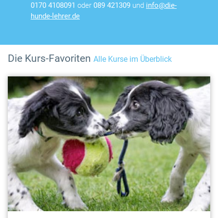
0170 4108091
oder
089 421309
und
info@die-
hunde-lehrer.de
Die Kurs-Favoriten
Alle Kurse im Überblick