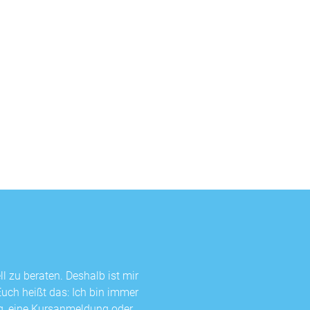
l zu beraten. Deshalb ist mir
Euch heißt das: Ich bin immer
ng, eine Kursanmeldung oder