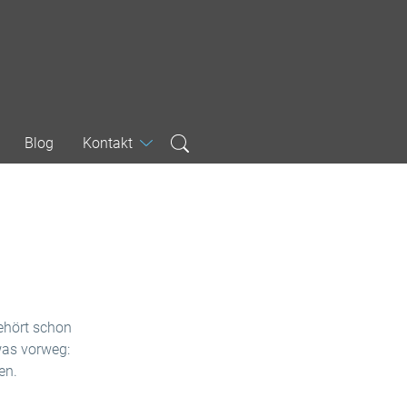
Blog
Kontakt
ehört schon
was vorweg:
en.