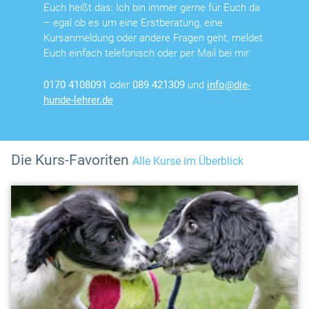
Euch heißt das: Ich bin immer gerne für Euch da
– egal ob es um eine Erstberatung, eine
Kursanmeldung oder andere Fragen geht, meldet
Euch einfach telefonisch oder per Mail bei mir:
0170 4108091
oder
089 421309
und
info@die-
hunde-lehrer.de
Die Kurs-Favoriten
Alle Kurse im Überblick