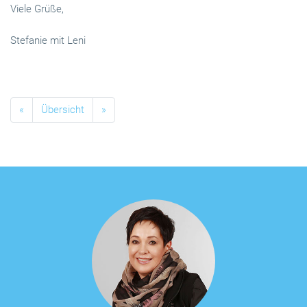
Viele Grüße,
Stefanie mit Leni
«
Übersicht
»