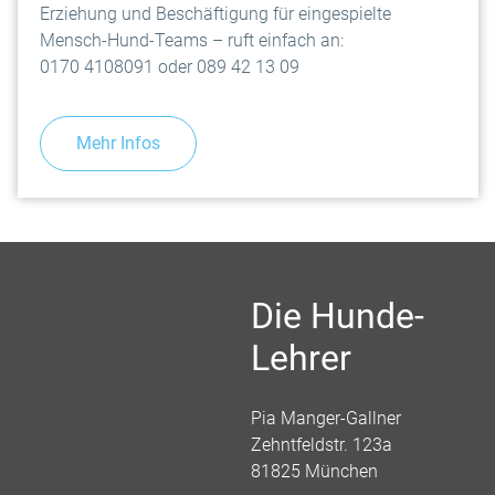
Erziehung und Beschäftigung für eingespielte
Mensch-Hund-Teams – ruft einfach an:
0170 4108091 oder 089 42 13 09
Mehr Infos
Die Hunde-
Lehrer
Pia Manger-Gallner
Zehntfeldstr. 123a
81825 München