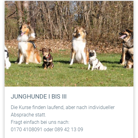
JUNGHUNDE I BIS III
Die Kurse finden laufend, aber nach individueller
Absprache statt.
Fragt einfach bei uns nach:
0170 4108091 oder 089 42 13 09