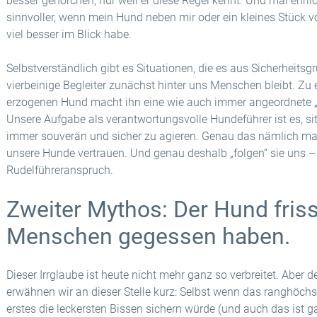
besser gehorchen, nur weil er diese Regel kennt. Und mal ehrlic
sinnvoller, wenn mein Hund neben mir oder ein kleines Stück vor
viel besser im Blick habe.
Selbstverständlich gibt es Situationen, die es aus Sicherheitsg
vierbeinige Begleiter zunächst hinter uns Menschen bleibt. Zu
erzogenen Hund macht ihn eine wie auch immer angeordnete „Re
Unsere Aufgabe als verantwortungsvolle Hundeführer ist es, s
immer souverän und sicher zu agieren. Genau das nämlich ma
unsere Hunde vertrauen. Und genau deshalb „folgen“ sie uns 
Rudelführeranspruch.
Zweiter Mythos: Der Hund friss
Menschen gegessen haben.
Dieser Irrglaube ist heute nicht mehr ganz so verbreitet. Aber d
erwähnen wir an dieser Stelle kurz: Selbst wenn das ranghöchst
erstes die leckersten Bissen sichern würde (und auch das ist ga