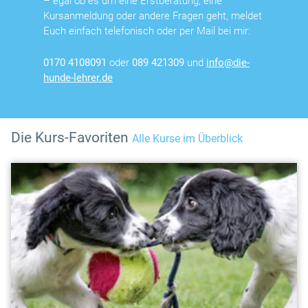
– egal ob es um eine Erstberatung, eine
Kursanmeldung oder andere Fragen geht, meldet
Euch einfach telefonisch oder per Mail bei mir:
0170 4108091
oder
089 421309
und
info@die-
hunde-lehrer.de
Die Kurs-Favoriten
Alle Kurse im Überblick