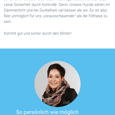
Leine Sicherheit durch Kontrolle. Denn: Unsere Hunde sehen im
Dämmerlicht und bei Dunkelheit viel besser als wir. Es ist also
fast unmöglich für uns „vorausschauender“ als die Fellnase zu
sein.
Kommt gut und sicher durch den Winter!
So persönlich wie möglich