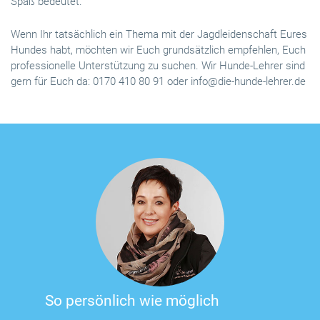
Spaß bedeutet.
Wenn Ihr tatsächlich ein Thema mit der Jagdleidenschaft Eures
Hundes habt, möchten wir Euch grundsätzlich empfehlen, Euch
professionelle Unterstützung zu suchen. Wir Hunde-Lehrer sind
gern für Euch da: 0170 410 80 91 oder info@die-hunde-lehrer.de
So persönlich wie möglich