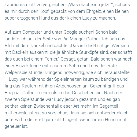
Labradors nicht zu vergleichen. „Was mache ich jetzt?“, schoss
es mir durch den Kopf, gepackt von dem Ehrgeiz, einen kleinen
super erzogenen Hund aus der kleinen Lucy zu machen.
Auf zum Computer und unter Google suchen! Schon bald
landete ich auf der Seite von Pia Manger-Gallner. Ich sah das
Bild mit dem Dackel und dachte: „Das ist die Richtige! Wer sich
mit Dackeln auskennt, die ja ähnliche Sturköpfe sind, der schafft
das auch bei einem Terrier.“ Gesagt, getan. Bald schon war nach
einer Einzelstunde mit unserem Sohn und Lucy die erste
Welpenspielstunde. Dringend notwendig, wie sich herausstellte
– Lucy war während der Spieleinheiten kaum zu bändigen und
fing das Raufen mit ihren Artgenossen an. Gekonnt griff das
Ehepaar Gallner mehrmals in das Geschehen ein. Nach der
zweiten Spielstunde war Lucy jedoch gezähmt und es gab
seither keinen Zwischenfall dieser Art mehr. Im Gegenteil –
mittlerweile ist sie so vorsichtig, dass sie sich entweder gleich
unterwirft oder erst gar nicht hingeht, wenn ihr ein Hund nicht
geheuer ist.