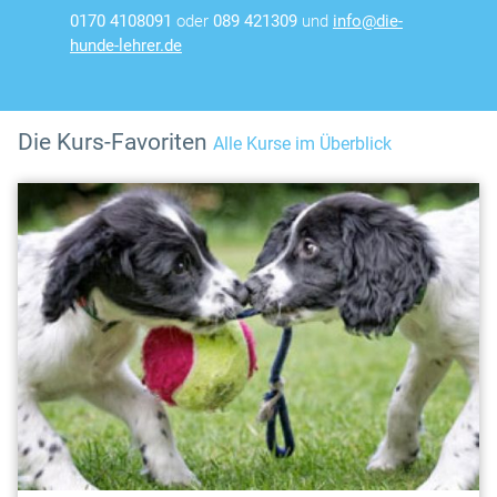
0170 4108091
oder
089 421309
und
info@die-
hunde-lehrer.de
Die Kurs-Favoriten
Alle Kurse im Überblick