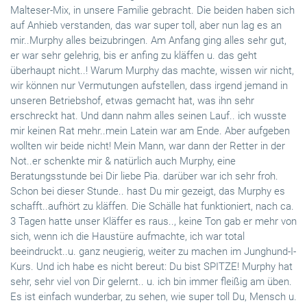
Malteser-Mix, in unsere Familie gebracht. Die beiden haben sich
auf Anhieb verstanden, das war super toll, aber nun lag es an
mir..Murphy alles beizubringen. Am Anfang ging alles sehr gut,
er war sehr gelehrig, bis er anfing zu kläffen u. das geht
überhaupt nicht..! Warum Murphy das machte, wissen wir nicht,
wir können nur Vermutungen aufstellen, dass irgend jemand in
unseren Betriebshof, etwas gemacht hat, was ihn sehr
erschreckt hat. Und dann nahm alles seinen Lauf.. ich wusste
mir keinen Rat mehr..mein Latein war am Ende. Aber aufgeben
wollten wir beide nicht! Mein Mann, war dann der Retter in der
Not..er schenkte mir & natürlich auch Murphy, eine
Beratungsstunde bei Dir liebe Pia. darüber war ich sehr froh.
Schon bei dieser Stunde.. hast Du mir gezeigt, das Murphy es
schafft..aufhört zu kläffen. Die Schälle hat funktioniert, nach ca.
3 Tagen hatte unser Kläffer es raus.., keine Ton gab er mehr von
sich, wenn ich die Haustüre aufmachte, ich war total
beeindruckt..u. ganz neugierig, weiter zu machen im Junghund-I-
Kurs. Und ich habe es nicht bereut: Du bist SPITZE! Murphy hat
sehr, sehr viel von Dir gelernt.. u. ich bin immer fleißig am üben.
Es ist einfach wunderbar, zu sehen, wie super toll Du, Mensch u.