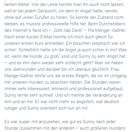
keinen Meter. Von der Leine konnte man ihn auch nicht lassen,
weil er bei jedem Geräusch, vor dem er Angat hatte, rannte,
ohne auf unser Zurufen zu hören. So konnte der Zustand nicht
bleiben, es musste professionelle Hilfe her. Beim Durchstöbern
des Internet`s fand ich – „Gott hab Dank“ – Pia Manger -Gallner.
Nach einer kurzen E-Mail konnte ich mich auch gleich für
unseren ersten Kurs anmelden. Ein bisschen skeptisch war ich
schon. Schließlich hatte ich die Angst ja auch schon in mir! Was
ist, wenn die Hunde „zu groß“ sind und Sunny zu sehr Angst hat
– und es ihm dann wieder sehr schlecht geht? Aber wir haben
uns überwunden und darüber bin ich überaus glücklich. Frau
Manger-Gallner lehrte uns als erstes Regeln, die wir im Umgang
mit unseren Hunden zu beachten hatten. Die Stunden waren
immer sehr interessant, lehrreich und professionell aufgebaut.
Sunny lernte sehr schnell. Und ich merkte die Veränderung an
ihm und an mir. Er war nicht mehr so ängstlich, war deutlich
ruhiger und Sunny orientiert sich nun an mir.
Es war super, mit anzusehen, wie gut es Sunny nach jeder
Stunde (zusammen mit den anderen – auch größeren Hunden)