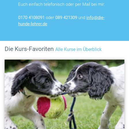
Euch einfach telefonisch oder per Mail bei mir:
0170 4108091
oder
089 421309
und
info@die-
hunde-lehrer.de
Die Kurs-Favoriten
Alle Kurse im Überblick