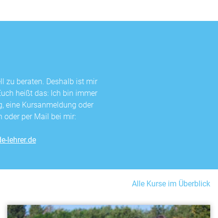
l zu beraten. Deshalb ist mir
Euch heißt das: Ich bin immer
ng, eine Kursanmeldung oder
 oder per Mail bei mir:
e-lehrer.de
Alle Kurse im Überblick