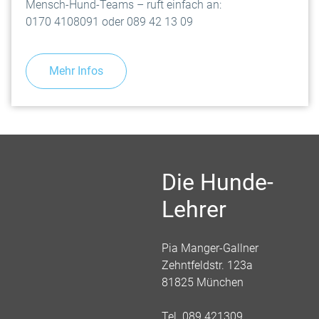
Mensch-Hund-Teams – ruft einfach an:
0170 4108091 oder 089 42 13 09
Mehr Infos
Die Hunde-
Lehrer
Pia Manger-Gallner
Zehntfeldstr. 123a
81825 München
Tel. 089 421309