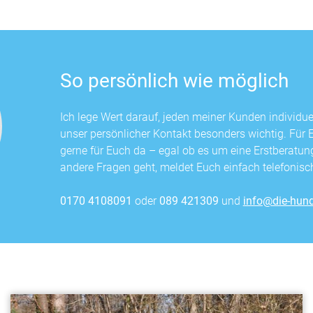
So persönlich wie möglich
Ich lege Wert darauf, jeden meiner Kunden individuel
unser persönlicher Kontakt besonders wichtig. Für 
gerne für Euch da – egal ob es um eine Erstberatu
andere Fragen geht, meldet Euch einfach telefonisch
0170 4108091
oder
089 421309
und
info@die-hund