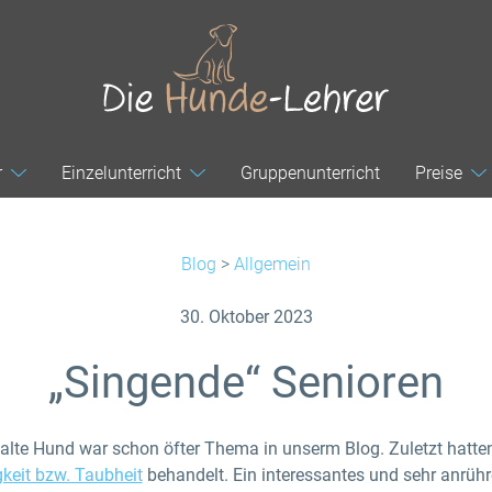
r
Einzelunterricht
Gruppenunterricht
Preise
Blog
>
Allgemein
30. Oktober 2023
„Singende“ Senioren
 alte Hund war schon öfter Thema in unserm Blog. Zuletzt hatten
keit bzw. Taubheit
behandelt. Ein interessantes und sehr anrühr